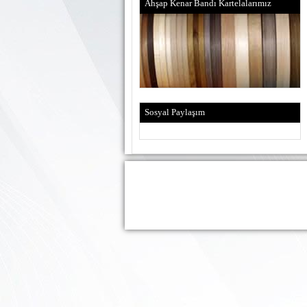
Ahşap Kenar Bandı Kartelalarımız
Sosyal Paylaşım