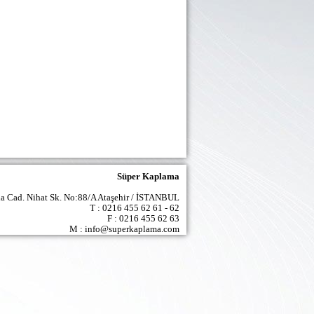
Süper Kaplama
la Cad. Nihat Sk. No:88/A Ataşehir / İSTANBUL
T : 0216 455 62 61 - 62
F : 0216 455 62 63
M : info@superkaplama.com